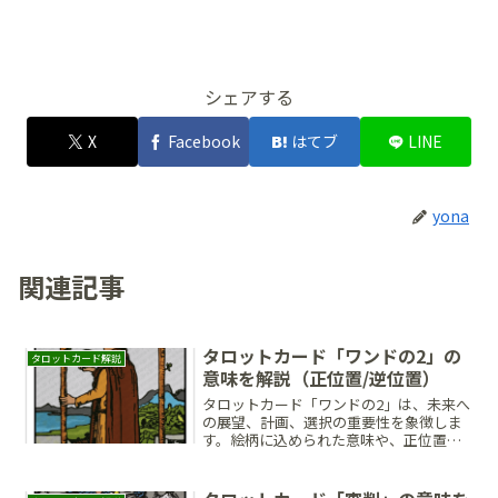
シェアする
X
Facebook
はてブ
LINE
yona
関連記事
タロットカード「ワンドの2」の
タロットカード解説
意味を解説（正位置/逆位置）
タロットカード「ワンドの2」は、未来へ
の展望、計画、選択の重要性を象徴しま
す。絵柄に込められた意味や、正位置・
逆位置それぞれにおける恋愛・仕事・対
人関係への影響、未来に向かって一歩を
踏み出すためのヒントを詳しく解説。視