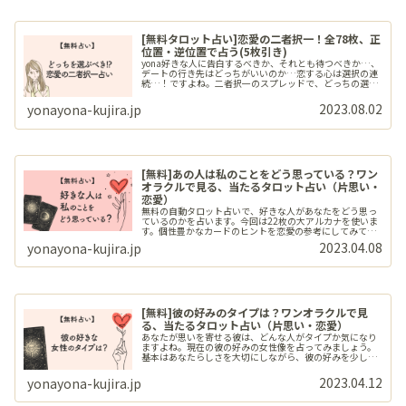
[無料タロット占い]恋愛の二者択一！全78枚、正
位置・逆位置で占う(5枚引き)
yona好きな人に告白するべきか、それとも待つべきか…、
デートの行き先はどっちがいいのか…恋する心は選択の連
続…！ですよね。二者択一のスプレッドで、どっちの選択
肢がいいのか占ってみましょう。const
_hash="iTXbciAUjx9ul9nG";const _tarotType="156";c...
2023.08.02
yonayona-kujira.jp
[無料]あの人は私のことをどう思っている？ワン
オラクルで見る、当たるタロット占い（片思い・
恋愛）
無料の自動タロット占いで、好きな人があなたをどう思っ
ているのかを占います。今回は22枚の大アルカナを使いま
す。個性豊かなカードのヒントを恋愛の参考にしてみてく
ださいね。
2023.04.08
yonayona-kujira.jp
[無料]彼の好みのタイプは？ワンオラクルで見
る、当たるタロット占い（片思い・恋愛）
あなたが思いを寄せる彼は、どんな人がタイプか気になり
ますよね。現在の彼の好みの女性像を占ってみましょう。
基本はあなたらしさを大切にしながら、彼の好みを少しだ
け取り入れてみては？
2023.04.12
yonayona-kujira.jp