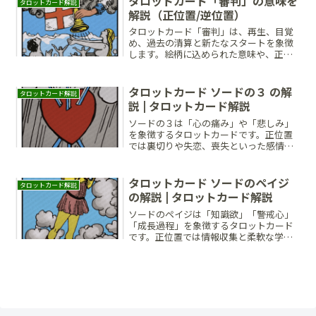
タロットカード「審判」の意味を
タロットカード解説
野を広げ、確かなビジョンを持って次の
解説（正位置/逆位置）
ステージへ進みましょう。
タロットカード「審判」は、再生、目覚
め、過去の清算と新たなスタートを象徴
します。絵柄に込められた意味や、正位
置・逆位置それぞれの恋愛・仕事・対人
関係への影響、チャンスを活かして新し
い人生へ進むためのヒントを詳しく解
タロットカード ソードの３ の解
タロットカード解説
説。過去を乗り越え、未来へと向かう勇
説 | タロットカード解説
気を手に入れましょう。
ソードの３は「心の痛み」や「悲しみ」
を象徴するタロットカードです。正位置
では裏切りや失恋、喪失といった感情的
な傷を表し、逆位置では癒しの始まりや
感情の整理を示します。痛みを乗り越え
ることで新たな成長と希望を手にするチ
タロットカード ソードのペイジ
タロットカード解説
ャンスが訪れるでしょう。
の解説 | タロットカード解説
ソードのペイジは「知識欲」「警戒心」
「成長過程」を象徴するタロットカード
です。正位置では情報収集と柔軟な学び
を、逆位置では過剰な警戒心や未熟な行
動によるトラブルを示します。慎重に観
察しながら、自信を持って一歩踏み出す
タイミングです。冷静さと柔軟さを忘れ
ずに進みましょう。