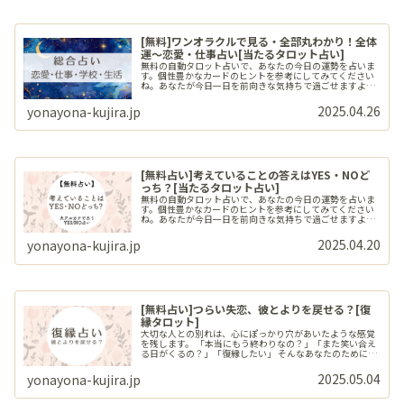
[無料]ワンオラクルで見る・全部丸わかり！全体
運〜恋愛・仕事占い[当たるタロット占い]
無料の自動タロット占いで、あなたの今日の運勢を占いま
す。個性豊かなカードのヒントを参考にしてみてください
ね。あなたが今日一日を前向きな気持ちで過ごせますよう
に。
2025.04.26
yonayona-kujira.jp
[無料占い]考えていることの答えはYES・NOど
っち？[当たるタロット占い]
無料の自動タロット占いで、あなたの今日の運勢を占いま
す。個性豊かなカードのヒントを参考にしてみてください
ね。あなたが今日一日を前向きな気持ちで過ごせますよう
に。
2025.04.20
yonayona-kujira.jp
[無料占い]つらい失恋、彼とよりを戻せる？[復
縁タロット]
大切な人との別れは、心にぽっかり穴があいたような感覚
を残します。 「本当にもう終わりなの？」「また笑い合え
る日がくるの？」「復縁したい」 そんなあなたのために、
タロットがそっと答えを届けます。 カードが導くメッセー
ジが、傷ついた心に静かな光を灯してくれるはずです。
2025.05.04
yonayona-kujira.jp