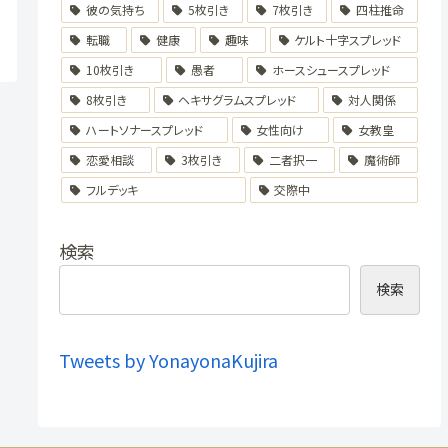
彼の気持ち
5枚引き
7枚引き
四柱推命
転職
健康
趣味
ケルト十字スプレッド
10枚引き
愚者
ホースシュースプレッド
8枚引き
ヘキサグラムスプレッド
対人関係
ハートソナースプレッド
女性向け
女教皇
恋愛相談
3枚引き
二者択一
魔術師
フルデッキ
交際中
検索
検索
Tweets by YonayonaKujira