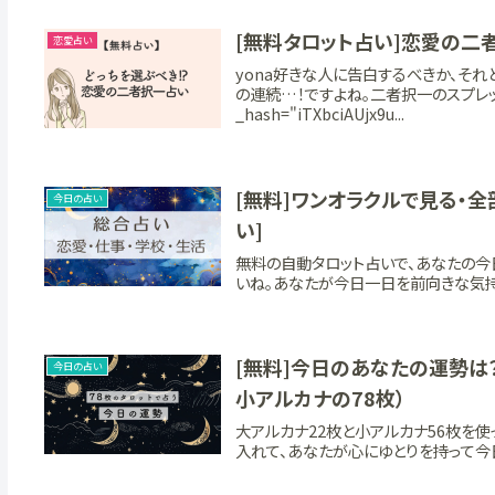
[無料タロット占い]恋愛の二者
恋愛占い
yona好きな人に告白するべきか、そ
の連続…！ですよね。二者択一のスプレッ
_hash="iTXbciAUjx9u...
[無料]ワンオラクルで見る・
今日の占い
い]
無料の自動タロット占いで、あなたの今
いね。あなたが今日一日を前向きな気持
[無料]今日のあなたの運勢は
今日の占い
小アルカナの78枚）
大アルカナ22枚と小アルカナ56枚を使
入れて、あなたが心にゆとりを持って今