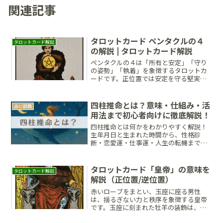
関連記事
タロットカード ペンタクルの４
タロットカード解説
の解説 | タロットカード解説
ペンタクルの４は「所有と安定」「守り
の姿勢」「執着」を象徴するタロットカ
ードです。正位置では安定を守る堅実さ
を、逆位置では執着を手放して変化を受
け入れる必要性を示します。何を守り、
何を手放すべきかを見極めることが、成
四柱推命とは？意味・仕組み・活
占い辞典
長と自由をもたらす鍵となるでしょう。
用法まで初心者向けに徹底解説！
四柱推命とは何かをわかりやすく解説！
生年月日と生まれた時間から、性格診
断・恋愛運・仕事運・人生の転機まで読
み解く四柱推命の仕組みを初心者向けに
丁寧に紹介します。陰陽五行・十干十二
支・大運・年運の基本から、他占術との
タロットカード「皇帝」の意味を
タロットカード解説
違いや人生への活かし方まで徹底解説！
解説（正位置/逆位置）
赤いローブをまとい、玉座に座る男性
は、揺るぎない力と秩序を象徴する皇帝
です。玉座に刻まれた牡羊の装飾は、行
動力と支配力を意味し、リーダーとして