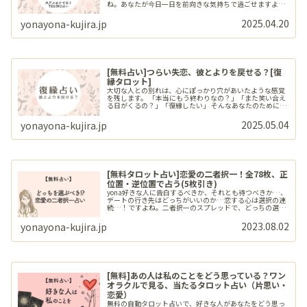
ね。あなたが今日一日を前向きな気持ちで過ごせますよう
に。
2025.04.20
yonayona-kujira.jp
[無料占い]つらい失恋、彼とよりを戻せる？[復
縁タロット]
大切な人との別れは、心にぽっかり穴があいたような感覚
を残します。 「本当にもう終わりなの？」「また笑い合え
る日がくるの？」「復縁したい」 そんなあなたのために、
タロットがそっと答えを届けます。 カードが導くメッセー
ジが、傷ついた心に静かな光を灯してくれるはずです。
2025.05.04
yonayona-kujira.jp
[無料タロット占い]恋愛の二者択一！全78枚、正
位置・逆位置で占う(5枚引き)
yona好きな人に告白するべきか、それとも待つべきか…、
デートの行き先はどっちがいいのか…恋する心は選択の連
続…！ですよね。二者択一のスプレッドで、どっちの選択
肢がいいのか占ってみましょう。const
_hash="iTXbciAUjx9ul9nG";const _tarotType="156";c...
2023.08.02
yonayona-kujira.jp
[無料]あの人は私のことをどう思っている？ワン
オラクルで見る、当たるタロット占い（片思い・
恋愛）
無料の自動タロット占いで、好きな人があなたをどう思っ