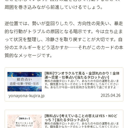
周囲を巻き込みながら前進していけるでしょう。
逆位置では、勢いが空回りしたり、方向性の見失い、暴走
的な行動がトラブルの原因となる暗示です。今は立ち止ま
って状況を整理し、冷静さを取り戻すことが大切です。自
分のエネルギーをどう活かすか──それがこのカードの本
質的なメッセージです。
[無料]ワンオラクルで見る・全部丸わかり！全体
運〜恋愛・仕事占い[当たるタロット占い]
無料の自動タロット占いで、あなたの今日の運勢を占いま
す。個性豊かなカードのヒントを参考にしてみてください
ね。あなたが今日一日を前向きな気持ちで過ごせますよう
に。
2025.04.26
yonayona-kujira.jp
[無料占い]考えていることの答えはYES・NOど
っち？[当たるタロット占い]
無料の自動タロット占いで、あなたの今日の運勢を占いま
す。個性豊かなカードのヒントを参考にしてみてください