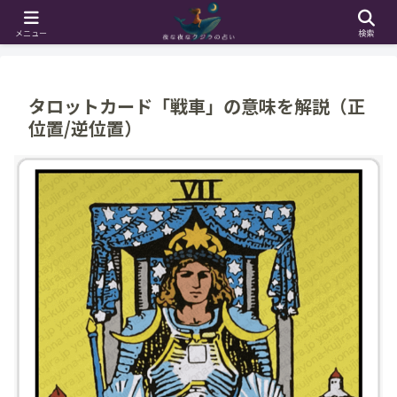
ホーム
占い辞典
タロットカード解説
メニュー
検索
タロットカード「戦車」の意味を解説（正
位置/逆位置）