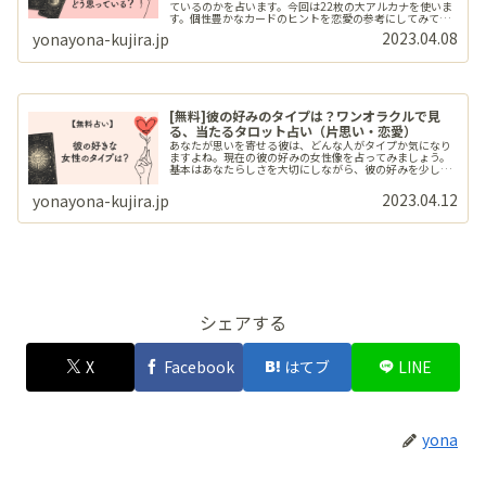
ているのかを占います。今回は22枚の大アルカナを使いま
す。個性豊かなカードのヒントを恋愛の参考にしてみてく
ださいね。
2023.04.08
yonayona-kujira.jp
[無料]彼の好みのタイプは？ワンオラクルで見
る、当たるタロット占い（片思い・恋愛）
あなたが思いを寄せる彼は、どんな人がタイプか気になり
ますよね。現在の彼の好みの女性像を占ってみましょう。
基本はあなたらしさを大切にしながら、彼の好みを少しだ
け取り入れてみては？
2023.04.12
yonayona-kujira.jp
シェアする
X
Facebook
はてブ
LINE
yona