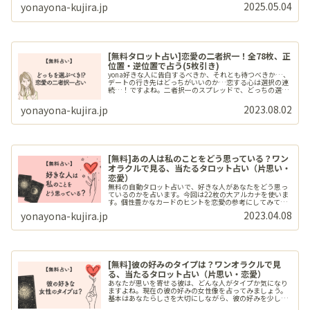
ジが、傷ついた心に静かな光を灯してくれるはずです。
2025.05.04
yonayona-kujira.jp
[無料タロット占い]恋愛の二者択一！全78枚、正
位置・逆位置で占う(5枚引き)
yona好きな人に告白するべきか、それとも待つべきか…、
デートの行き先はどっちがいいのか…恋する心は選択の連
続…！ですよね。二者択一のスプレッドで、どっちの選択
肢がいいのか占ってみましょう。const
_hash="iTXbciAUjx9ul9nG";const _tarotType="156";c...
2023.08.02
yonayona-kujira.jp
[無料]あの人は私のことをどう思っている？ワン
オラクルで見る、当たるタロット占い（片思い・
恋愛）
無料の自動タロット占いで、好きな人があなたをどう思っ
ているのかを占います。今回は22枚の大アルカナを使いま
す。個性豊かなカードのヒントを恋愛の参考にしてみてく
ださいね。
2023.04.08
yonayona-kujira.jp
[無料]彼の好みのタイプは？ワンオラクルで見
る、当たるタロット占い（片思い・恋愛）
あなたが思いを寄せる彼は、どんな人がタイプか気になり
ますよね。現在の彼の好みの女性像を占ってみましょう。
基本はあなたらしさを大切にしながら、彼の好みを少しだ
け取り入れてみては？