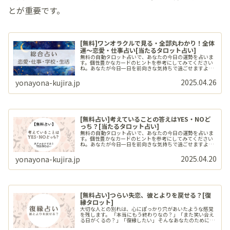
とが重要です。
[無料]ワンオラクルで見る・全部丸わかり！全体
運〜恋愛・仕事占い[当たるタロット占い]
無料の自動タロット占いで、あなたの今日の運勢を占いま
す。個性豊かなカードのヒントを参考にしてみてください
ね。あなたが今日一日を前向きな気持ちで過ごせますよう
に。
2025.04.26
yonayona-kujira.jp
[無料占い]考えていることの答えはYES・NOど
っち？[当たるタロット占い]
無料の自動タロット占いで、あなたの今日の運勢を占いま
す。個性豊かなカードのヒントを参考にしてみてください
ね。あなたが今日一日を前向きな気持ちで過ごせますよう
に。
2025.04.20
yonayona-kujira.jp
[無料占い]つらい失恋、彼とよりを戻せる？[復
縁タロット]
大切な人との別れは、心にぽっかり穴があいたような感覚
を残します。 「本当にもう終わりなの？」「また笑い合え
る日がくるの？」「復縁したい」 そんなあなたのために、
タロットがそっと答えを届けます。 カードが導くメッセー