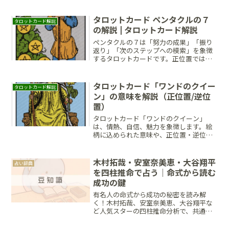
って迷いなく突き進む力を示し、逆位置
では衝動的な行動や配慮不足への警告と
なります。勢いと冷静さを両立させ、成
タロットカード ペンタクルの７
タロットカード解説
功を掴むためのバランスが求められてい
の解説 | タロットカード解説
ます。
ペンタクルの７は「努力の成果」「振り
返り」「次のステップへの模索」を象徴
するタロットカードです。正位置では成
長の途中にあることと冷静な評価を、逆
位置では努力の空回りや焦りを示しま
す。今の自分の立ち位置を見直し、着実
タロットカード「ワンドのクイー
タロットカード解説
な成長に向けて冷静に道筋を立てること
ン」の意味を解説（正位置/逆位
が大切な時期です。
置）
タロットカード「ワンドのクイーン」
は、情熱、自信、魅力を象徴します。絵
柄に込められた意味や、正位置・逆位置
それぞれにおける恋愛・仕事・対人関係
への影響、堂々と自分を表現し、周囲に
ポジティブな影響を与えるためのヒント
木村拓哉・安室奈美恵・大谷翔平
占い辞典
を詳しく解説。魅力を活かし、理想の未
を四柱推命で占う｜命式から読む
来を引き寄せる方法を紹介します。
成功の鍵
有名人の命式から成功の秘密を読み解
く！木村拓哉、安室奈美恵、大谷翔平な
ど人気スターの四柱推命分析で、共通す
る運命パターンを紹介。あなたの中にも
眠る「成功の種」を発見するヒントがこ