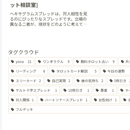
去、現在、未来の流
ット相談室]
なっているもの、解
カップの６は懐かし
ヘキサグラムスプレッドは、対人相性を見
するカードです。
るのにぴったりなスプレッドです。立場の
異なる二者が、現状をどのように考えてい
るのかや、過去・現在・近い未来にかけて
の時間の流れも見ることができます。ここ
から、二人の関係や相性などが見えてきま
す。
タグクラウド
yona
21
ワンオラクル
9
無料タロット占い
9
片
リーディング
6
タロットカード解説
5
今日の運勢
スリーカード
2
自己実現
2
彼の気持ち
2
5枚引き
ケルト十字スプレッド
1
10枚引き
1
愚者
1
ホ
対人関係
1
ハートソナースプレッド
1
女性向け
1
フルデッキ