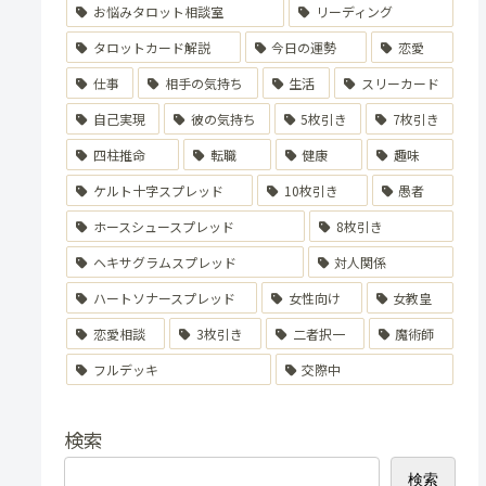
お悩みタロット相談室
リーディング
タロットカード解説
今日の運勢
恋愛
仕事
相手の気持ち
生活
スリーカード
自己実現
彼の気持ち
5枚引き
7枚引き
四柱推命
転職
健康
趣味
ケルト十字スプレッド
10枚引き
愚者
ホースシュースプレッド
8枚引き
ヘキサグラムスプレッド
対人関係
ハートソナースプレッド
女性向け
女教皇
恋愛相談
3枚引き
二者択一
魔術師
フルデッキ
交際中
検索
検索