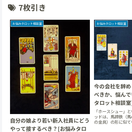
7枚引き
お悩みタロット相談室
お悩みタロット相談室
今の会社を辞め
べきか、悩んで
タロット相談室
「ホースシュー」と
ッドは、馬蹄鉄（馬
自分の娘より若い新入社員にどう
の金具）の形に似て
が付けられました。
やって接するべき？[お悩みタロ