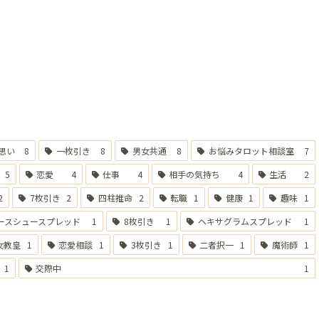
れを見ながら、障害と
決策などを示します。
さや温かな過去を象徴
思い
8
一枚引き
8
男女共通
8
お悩みタロット相談室
7
5
恋愛
4
仕事
4
相手の気持ち
4
生活
2
2
7枚引き
2
四柱推命
2
転職
1
健康
1
趣味
1
ースシュースプレッド
1
8枚引き
1
ヘキサグラムスプレッド
1
女教皇
1
恋愛相談
1
3枚引き
1
二者択一
1
魔術師
1
1
交際中
1