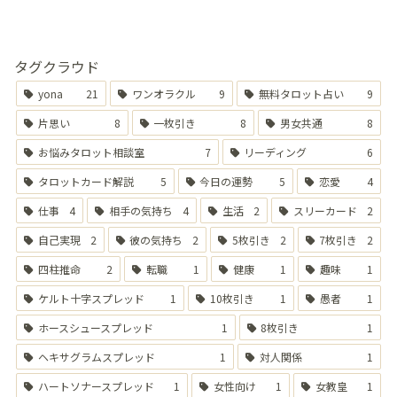
タグクラウド
yona
21
ワンオラクル
9
無料タロット占い
9
片思い
8
一枚引き
8
男女共通
8
お悩みタロット相談室
7
リーディング
6
タロットカード解説
5
今日の運勢
5
恋愛
4
仕事
4
相手の気持ち
4
生活
2
スリーカード
2
自己実現
2
彼の気持ち
2
5枚引き
2
7枚引き
2
四柱推命
2
転職
1
健康
1
趣味
1
ケルト十字スプレッド
1
10枚引き
1
愚者
1
ホースシュースプレッド
1
8枚引き
1
ヘキサグラムスプレッド
1
対人関係
1
ハートソナースプレッド
1
女性向け
1
女教皇
1